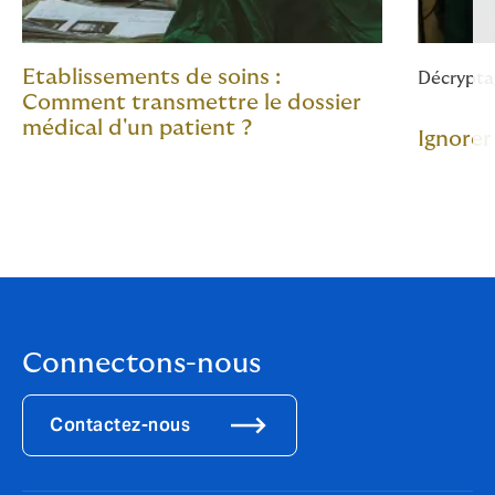
Etablissements de soins :
Décrypta
Comment transmettre le dossier
médical d'un patient ?
Ignorer
Connectons-nous
Contactez-nous