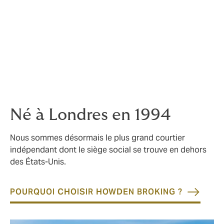
Notre activité repose sur 3 piliers et fait de nous :
> Un acteur majeur du courtage d’assurance
spécialisée et de la protection sociale
> Le premier courtier grossiste international via notre
entité DUAL
> Un conseiller de premier plan en risques, capital et
stratégie
Né à Londres en 1994
Nous sommes désormais le plus grand courtier
indépendant dont le siège social se trouve en dehors
des États-Unis.
POURQUOI CHOISIR HOWDEN BROKING ?