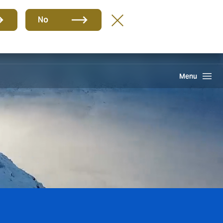
Grupo
ES
No
Reclamación
Howden One Network
Buscar
Menu