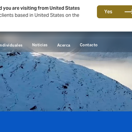
d you are visiting from United States
Yes
lients based in United States on the
Noticias
Contacto
Individuales
Acerca