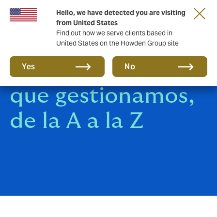
Hello, we have detected you are visiting
from United States
Find out how we serve clients based in
United States on the Howden Group site
Todos los seguros
Yes
No
que gestionamos,
de la A a la Z