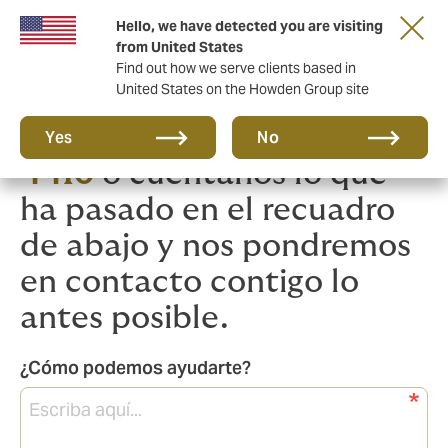
Hello, we have detected you are visiting
from United States
Find out how we serve clients based in
United States on the Howden Group site
Llámanos al
+56 2 24 29
Yes
No
4410
o cuéntanos lo que
ha pasado en el recuadro
de abajo y nos pondremos
en contacto contigo lo
antes posible.
¿Cómo podemos ayudarte?