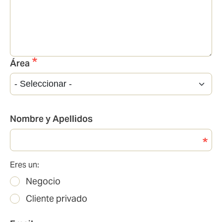
Área
Área
Nombre y Apellidos
Eres un:
Eres
Negocio
un:
Cliente privado