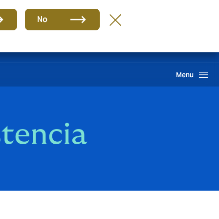
Grupo
ES
No
Reclamación
Howden One Network
Buscar
Menu
stencia