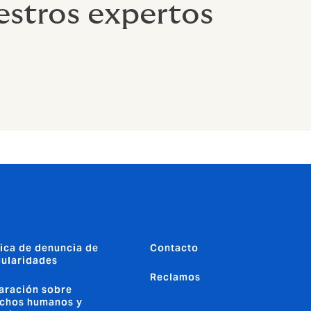
stros expertos
tica de denuncia de
Contacto
gularidades
Reclamos
aración sobre
chos humanos y