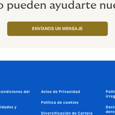
 pueden ayudarte nue
ENVÍANOS UN MENSAJE
condiciones del
Aviso de Privacidad
Polí
irre
Política de cookies
idades y
Decl
dere
Diversificación de Cartera