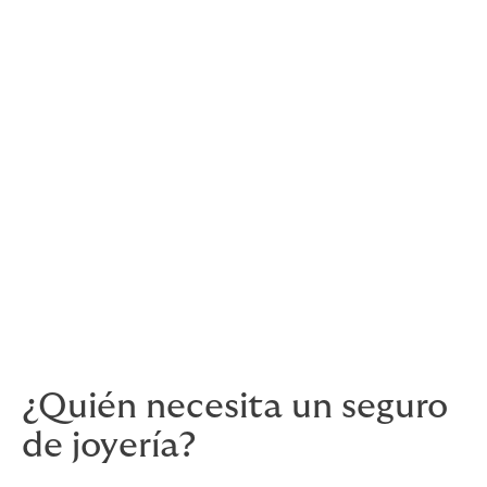
Protección para tus
posesiones más preciadas
En el comercio de joyas, diamantes y metales
preciosos, proteger tus existencias es vital. Los
joyeros y otros profesionales del sector son un
objetivo visible para ladrones y estafadores, que
venden o intercambian bienes robados por una
fracción de su valor real.
Con un seguro a todo riesgo para joyerías, también
conocido como " Jewellers' Block", tus existencias y
las preciadas posesiones de tus clientes estarán
protegidas.
¿Quién necesita un seguro
de joyería?