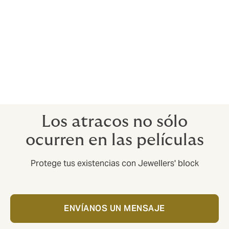
Comerciantes de diamantes
Mayoristas y fabricantes
Minoristas de artículos de lujo
Agentes de empeño
Operadores de minas de diamantes y piedras
preciosas.
Transportistas.
Los atracos no sólo
ocurren en las películas
Protege tus existencias con Jewellers' block
ENVÍANOS UN MENSAJE