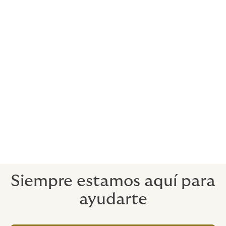
relaciones con las principales aseguradoras
londinenses y europeas y tenemos acceso a todos los
mercados disponibles.
Los seguros son complicados, sobre todo
para los grandes riesgos complejos.
No
podemos cambiar eso, pero nuestro
objetivo es que el lenguaje de nuestras
pólizas sea lo más claro y sólido posible.
Siempre estamos aquí para
ayudarte