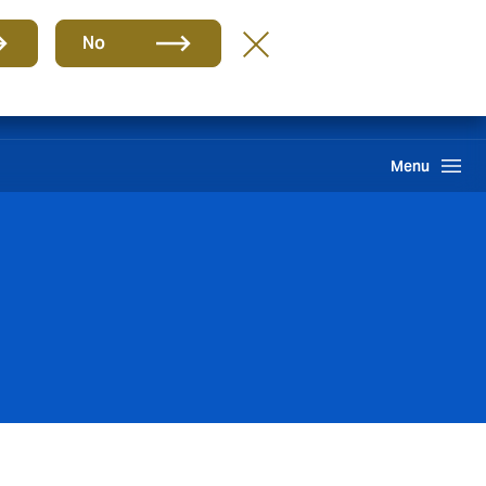
Grupo
ES
No
Reclamación
Howden One Network
Buscar
Menu