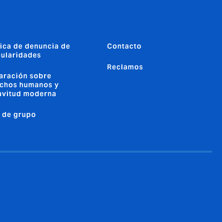
tica de denuncia de
Contacto
gularidades
Reclamos
aración sobre
chos humanos y
avitud moderna
o de grupo