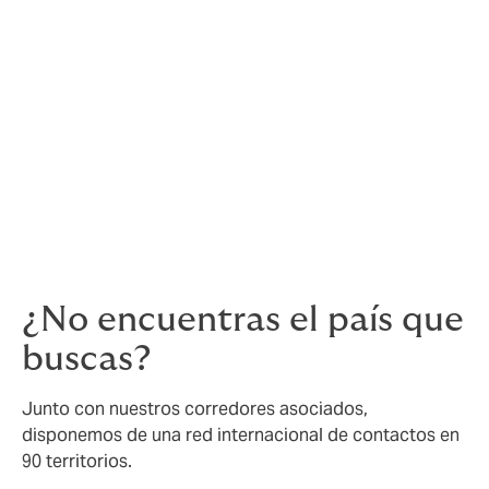
Chile
➚
México
➚
Oriente Medio
y África
Omán
Tanzania
➚
EAU
➚
¿No encuentras el país que
buscas?
Junto con nuestros corredores asociados,
disponemos de una red internacional de contactos en
90 territorios.