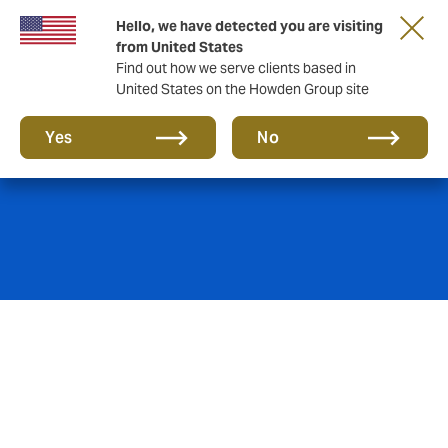
Hello, we have detected you are visiting
from United States
Find out how we serve clients based in
United States on the Howden Group site
Flota de vehículos
Yes
No
Un buen corredor te ayuda con algo más