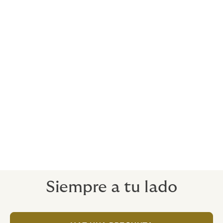
Si los problemas con tu propiedad pueden costarte
dinero, tu seguro debe cubrirlo.
Sustitución de cerraduras y llaves
Para ayudar a recuperar tu tranquilidad (después de un
robo, por ejemplo).
Siempre a tu lado
Nuestros consejos te ayudarán a no dejarte
sorprender por tecnicismos, como malinterpretar la
verdadera intención de las condiciones de la póliza.
Siempre a tu lado