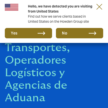
Hello, we have detected you are visiting
from United States
Find out how we serve clients based in
United States on the Howden Group site
Seguros de
Yes
No
Transportes,
Operadores
Logísticos y
Agencias de
Aduana