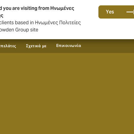
d you are visiting from Ηνωμένες
Yes
ής
clients based in Ηνωμένες Πολιτείες
owden Group site
Επικοινωνία
 πελάτες
Σχετικά με