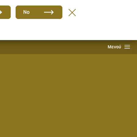
Ομάδα
EL
No
Απαιτήσεις
Howden One Network
Αναζήτηση
Μενού