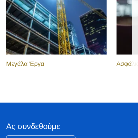
Μεγάλα Έργα
Ασφάλι
Ας συνδεθούμε