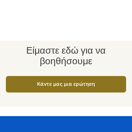
Η Howden έχει πρόσβαση σε μεγάλο εύρος
ασφαλιστικών, τόσο στην τοπική αγορά όσο και στην
αγορά των Lloyd’s στο Λονδίνο, ώστε να παρέχει
στους πελάτες της τη μεγαλύτερη δυνατή
σταθερότητα στις καλύψεις τους.
Είμαστε εδώ για να
βοηθήσουμε
Kάντε μας μια ερώτηση