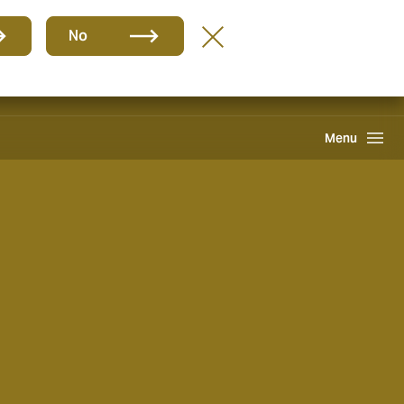
Gruppe
DE
No
Howden One Network
Suche
Menu