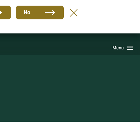
Gruppe
DE
No
Howden One Network
Suche
Menu