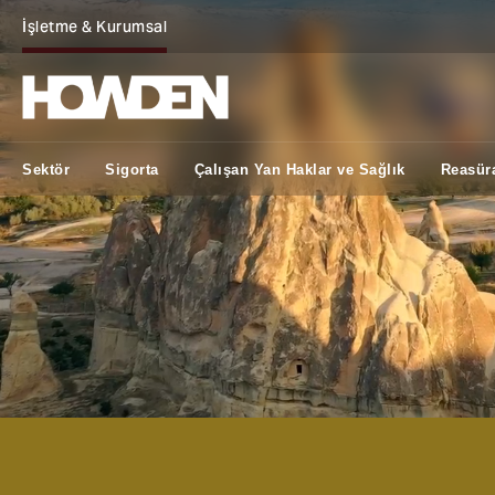
İşletme & Kurumsal
Sektör
Sigorta
Çalışan Yan Haklar ve Sağlık
Reasür