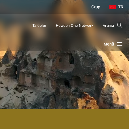
Grup
TR
Talepler
Howden One Network
Arama
Menü