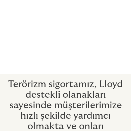
Sigortası. Politik Şiddet Sigortası, standart
terör poliçelerine ek olarak, ayaklanma,
devrim ve isyan, kalkışma ve darbe, savaş, iç
savaş ve yağma konularını da kapsamaktadır.
İnşaat projelerinin bütün inşa/montaj süreci
Endüstriyel riskler
Elektrik üretim ve dağıtım şirketleri
İş durması
Terörizm sorumluluğu
Terörizm sigortamız, Lloyd
destekli olanakları
sayesinde müşterilerimize
hızlı şekilde yardımcı
olmakta ve onları