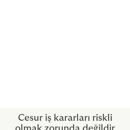
Politik Risk Sigortası, şu risklere karşı koruma
sağlayabilir:
Politik şiddet
Savaş
Kamulaştırma
Konvertibl olmayan para birimleri
Devlet kuruluşları tarafından sözleşme ihlali
Politik Risk Sigortası’yla yatırımınızın piyasa değerini
sigortalatabilirsiniz. Değerdeki herhangi bir düşüş açık
bir şekilde siyasi durumun sonucu olduğu sürece
sigorta tarafından korunursunuz.
Cesur iş kararları riskli
olmak zorunda değildir