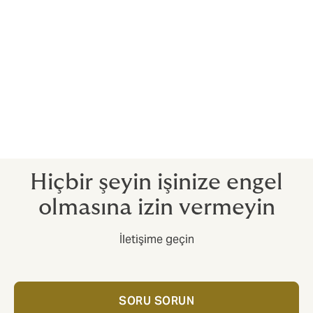
ödemenizi almanızı sağlar.
İş Durması sigortasıyla işletmenizdeki herhangi bir iş
kesintisinin finansal etkisini doğru şekilde hesaplamak
büyük önem arz etmektedir. Hafife alınabilecek bu
detay, eksik sigortalanmanıza yol açabilir. Eksik
sigortalanmanız hâlinde, herhangi bir iş durmasından
kaynaklı tüm giderleri talep edemez ve bunun bedelini
ödemek durumunda kalırsınız.
Hiçbir şeyin işinize engel
olmasına izin vermeyin
İletişime geçin
SORU SORUN