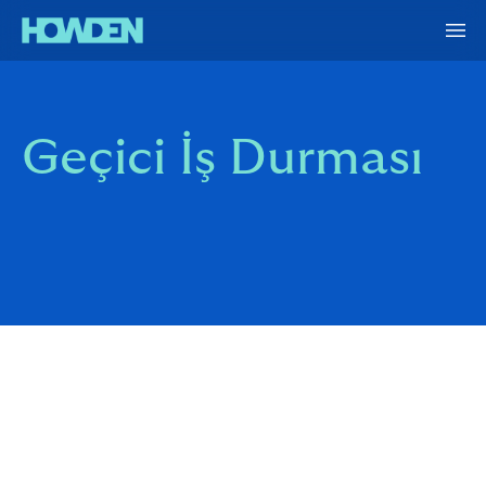
Geçici İş Durması
Tedarik zincirindeki sıkıntılar, makine