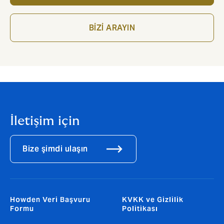
BİZİ ARAYIN
İletişim için
Bize şimdi ulaşın
Howden Veri Başvuru
KVKK ve Gizlilik
Formu
Politikası