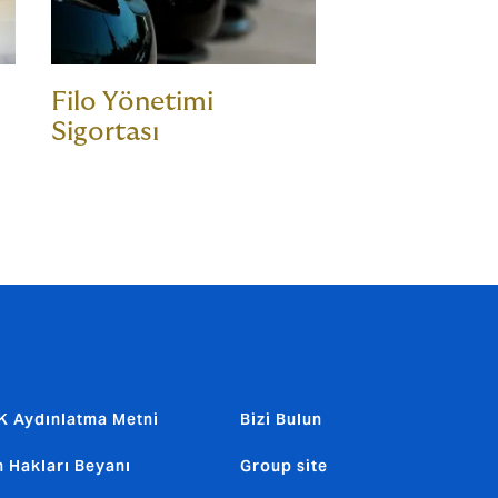
Filo Yönetimi
Sigortası
 Aydınlatma Metni
Bizi Bulun
n Hakları Beyanı
Group site