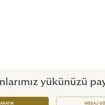
e fırsatların farkındayız. Kırsal araziler v
rtayı bulmanıza yardımcı olabiliriz. Böyle
umuza inanabilirsiniz.
nız; biz de kendi alanımızda uzmanız.
larımız yükünüzü pay
 ARAYIN
MESAJ GÖ