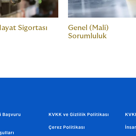
ayat Sigortası
Genel (Mali)
Sorumluluk
i Başvuru
KVKK ve Gizlilik Politikası
KVKK
Çerez Politikası
İnsa
şulları