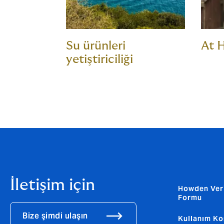
Su ürünleri
At H
yetiştiriciliği
İletişim için
Howden Ver
Formu
Bize şimdi ulaşın
Kullanım Ko