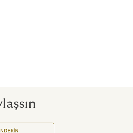
e binalar
ce,
laşsın
NDERİN