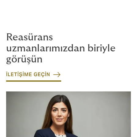
Yaşanan veya Yaşanabilecek Gelir Kaybı
Mekanik ve Elektriksel Arızalar
Proje Kargo ve Proje Teslim Gecikmesi
Reasürans
uzmanlarımızdan biriyle
görüşün
İLETİŞİME GEÇİN