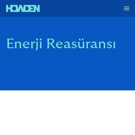
Enerji Reasüransı
Türkiye'de Howden, enerji dağıtım