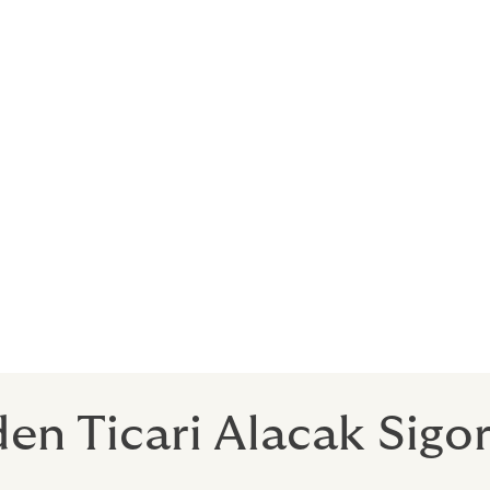
 dağılımını belirler.
etin mali ve ticari yapısına en uygun anketi hazırlar.
ta şirketleriyle maksimum limitleri analiz ve takip eder.
igorta şirketleriyle poliçe metnini müzakere eder.
 tekliflerinin senaryo karşılaştırmasını kayıp, ikramiye ve diğe
e sunar.
amalar yapar.
timi ve poliçesi konusunda canlı destekle eğitim verir.
n Ticari Alacak Sigor