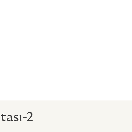
r
tası-2