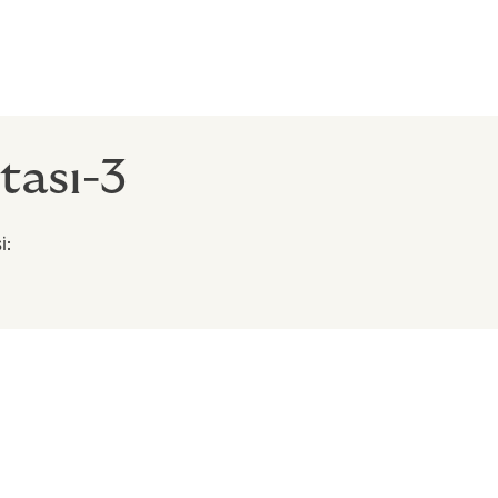
tası-3
i: