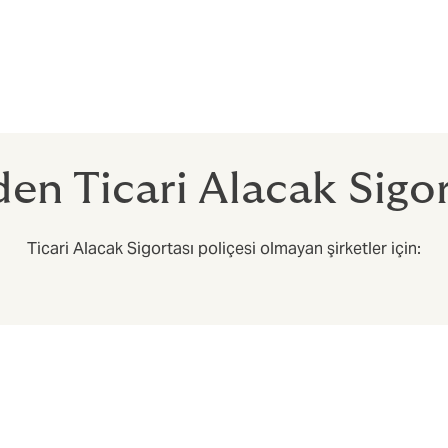
 ürünü olduğunu biliyoruz. Uzman ekiplerimiz, küresel ve yerel 
rtası piyasasında çok zor bulabileceğiniz kişiye özel en iyi
abayı göstermektedirler.
n Ticari Alacak Sigor
Ticari Alacak Sigortası poliçesi olmayan şirketler için: