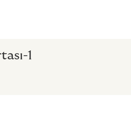
geniş bilgi
tası-1