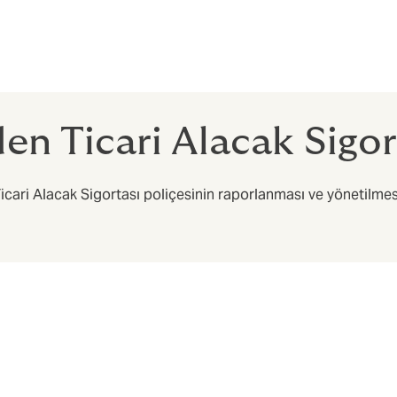
inde sigorta hizmeti sağlanan müşteriyle birebir çalışır.
liflerini karşılaştırmalı olarak sunar.
n Ticari Alacak Sigor
icari Alacak Sigortası poliçesinin raporlanması ve yönetilmes