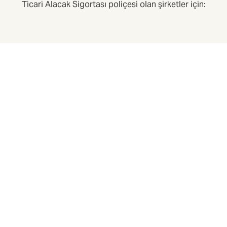
Ticari Alacak Sigortası poliçesi olan şirketler için:
e dağılımını belirler.
eki paylarını azaltmak için sigorta şirketleriyle daha yüksek bor
er.
arar senaryolarına uygun olarak inceler ve
 ekler.
timi ve ticari alacaklar poliçesi hakkında eğitim verir ve canlı