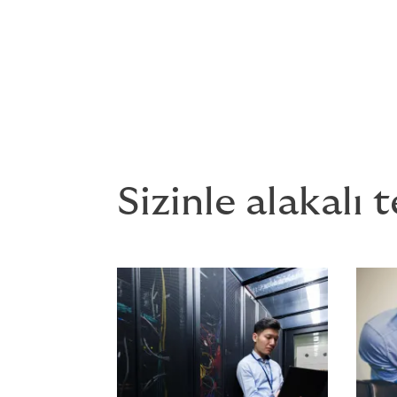
Howden, özellikle inşaat ve
işletmelere uygun sigorta po
Sizinle alakalı 