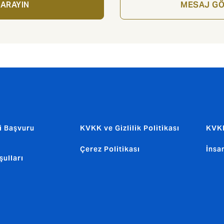
 ARAYIN
MESAJ GÖ
i Başvuru
KVKK ve Gizlilik Politikası
KVKK
Çerez Politikası
İnsa
şulları