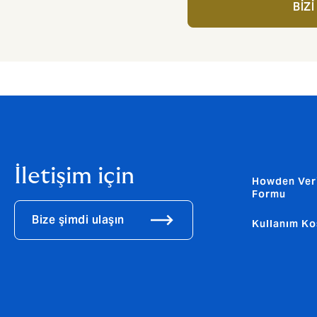
BİZİ
İletişim için
Howden Ver
Formu
Bize şimdi ulaşın
Kullanım Ko