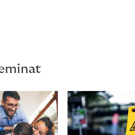
 mühendislik sektöründeki profesyoneller
liçesi hizmeti sunmaktadır.
teminat