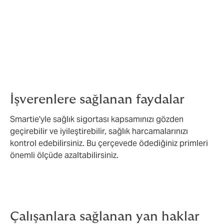
daha düşük maliyetli sağlık hizmetleri bulmakta. Miktar
ve kullanım türünü inceleyerek, çalışanlarınıza onları
tasarrufta bulunduracak ve aynı zamanda iyi hizmet
verecek alternatif hizmet sağlayıcılarını gösterir. Bu da
çalışanlarınızın ceplerinde daha fazla paranın kalması,
sizin için daha az prim ödemek ve herkes için yüksek
kalitede sağlık hizmeti demektir.
İşverenlere sağlanan faydalar
Smartie'yle sağlık sigortası kapsamınızı gözden
geçirebilir ve iyileştirebilir, sağlık harcamalarınızı
kontrol edebilirsiniz. Bu çerçevede ödediğiniz primleri
önemli ölçüde azaltabilirsiniz.
Çalışanlara sağlanan yan haklar