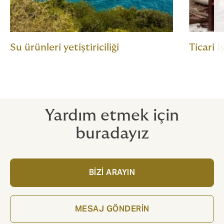
Su ürünleri yetiştiriciliği
Ticari İ
Yardım etmek için
buradayız
BİZİ ARAYIN
MESAJ GÖNDERİN