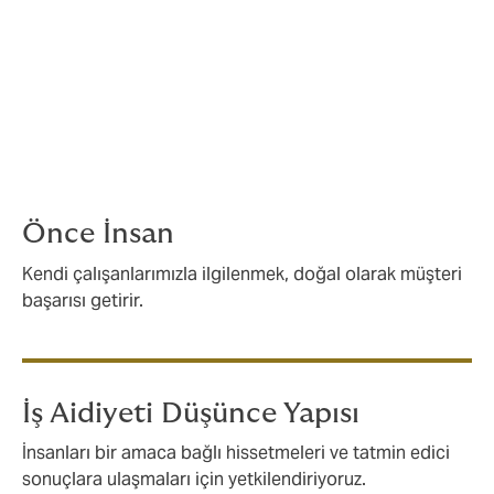
etmeyi benimsedik.
Londra'da üç kişinin çalıştığı küçücük bir
ofisten yola çıkıp dünya çapında en büyük
sigorta
brokerlerından biri hâline geldik.
Peki, bunu nasıl başardık? Cesur,
Bağımsız
bir ruh
ve bu ruhun bir
parçası olan
herkesin dört temel ilkeye inandığı bir
çalışma kültürüyle.
Önce İnsan
Kendi çalışanlarımızla ilgilenmek, doğal olarak müşteri
başarısı getirir.
İş Aidiyeti Düşünce Yapısı
İnsanları bir amaca bağlı hissetmeleri ve tatmin edici
sonuçlara ulaşmaları için yetkilendiriyoruz.