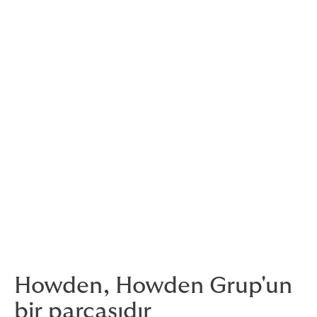
Tamamen müşteri odaklıyız, çünkü kararları müşteriye
en yakın olanlar verir.
Bu derece büyük, kapsamlı ve küresel bir
organizasyonda hissedilir şekilde yatay bir hiyerarşiye
sahibiz. Üst düzey liderlerimizin çoğu, risklerin
belirlenmesinde hâlâ aktif rol almaktadırlar.
Nerede faaliyet gösteriyorsanız gösterin, sizi engin
deneyimimiz ve köklü yerel yaklaşımımızla
destekliyoruz. Yerel pazarlarda sağladığımız
danışmanlık hizmetini bu işte yıllarını harcamış
tecrübeli çalışanlarımız aracılığıyla veriyoruz.
Howden, Howden Grup'un
bir parçasıdır