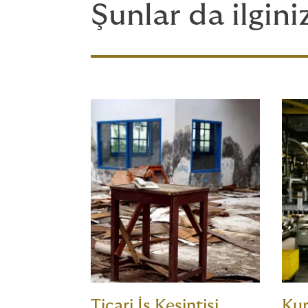
Şunlar da ilgini
Ticari İş Kesintisi
Kur