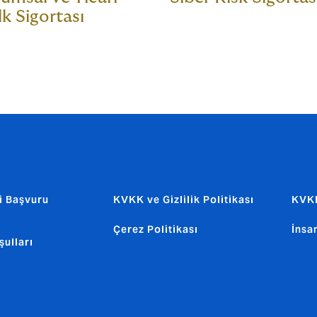
k Sigortası
i Başvuru
KVKK ve Gizlilik Politikası
KVKK
Çerez Politikası
İnsa
şulları