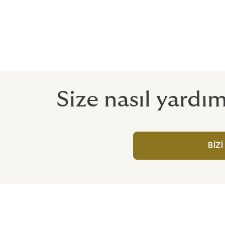
Çevresel riskler
Ürün geri çağırma ve ürün soruml
Size nasıl yardı
BİZİ