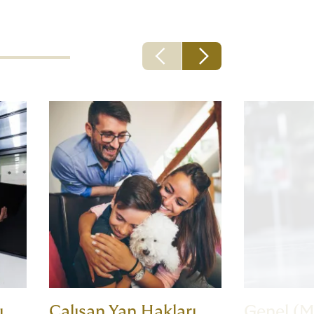
ı
Çalışan Yan Hakları
Genel (M