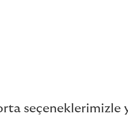
ize ihtiyacınız olan tüm desteği sağlama
desteklemek için sigorta piyasalarından
liriz.
ak aklınızdan çok şey geçtiğini biliyoruz.
 büyük etki yaratabilir.
orta seçeneklerimizle 