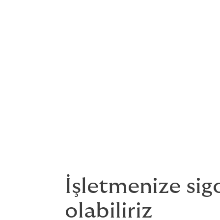
Howden'ın uzman brokerları s
Ayrıca, büyüme planlarınızı 
yararlanmanıza yardımcı olabi
Küçük bir işletme sahibi olar
bir detay. Ancak işinizde çok
İşletmenize sig
olabiliriz