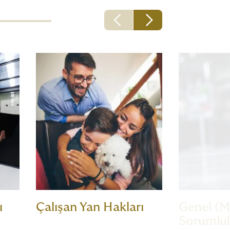
ı
Çalışan Yan Hakları
Genel (M
Sorumlu