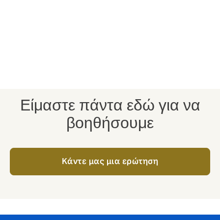
Τι θα γίνει στην περίπτωση αποζημίωσης;
Ενημερώστε μας για τις λεπτομέρειες και θα σας
βοηθήσουμε να κάνετε την αίτηση αποζημίωσης
στην ασφαλιστική εταιρία.
Οι σύμβουλοι αποζημιώσεων της Howden είναι οι
κορυφαίοι της αγοράς.
Είμαστε πάντα εδώ για να
βοηθήσουμε
Κάντε μας μια ερώτηση