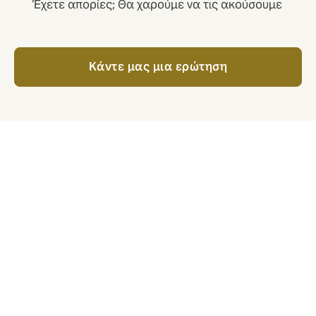
Έχετε απορίες; Θα χαρούμε να τις ακούσουμε
Kάντε μας μια ερώτηση
Τι καλύπτει η ασφάλιση έναντι Τρομοκρατικών
Ενεργειών;
Έχουμε πρόσβαση σε έναν σημαντικό αριθμό
ασφαλιστών, οι οποίοι παρέχουν εξαιρετικές
καλύψεις για συμβάντα που συνδέονται με την
τρομοκρατία. Τα διαθέσιμα ασφαλιστήρια
συμβόλαια περιλαμβάνουν διαφορετικούς όρους,