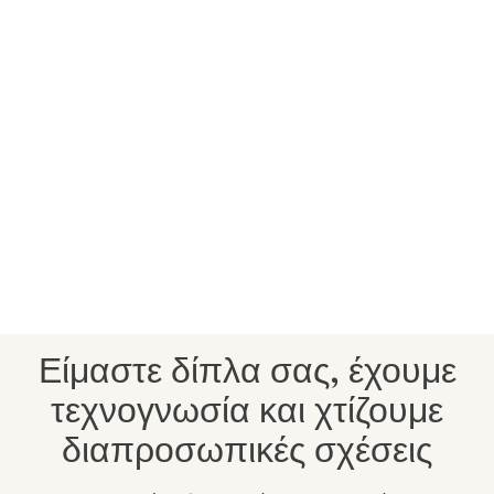
Οι τρομοκρατικές ενέργειες συχνά εξαιρούνται από
πολλά είδη ασφάλισης, οπότε ένα ασφαλιστήριο που
καλύπτει τον συγκριμένο κίνδυνο είναι ο
αποτελεσματικότερος τρόπος για να έχετε
ολοκληρωμένη κάλυψη.
Αυτό είναι το σημείο στο οποίο είναι πολύτιμη η
συνδρομή ενός εξειδικευμένου broker: θα σας
προτείνουμε την πλέον ποιοτική κάλυψη, που θα
ανταποκρίνεται στις ανάγκες σας, θα είναι
σχεδιασμένη στα μέτρα σας και πάντα στην πλέον
ανταγωνιστική τιμή.
Είμαστε δίπλα σας, έχουμε
τεχνογνωσία και χτίζουμε
διαπροσωπικές σχέσεις