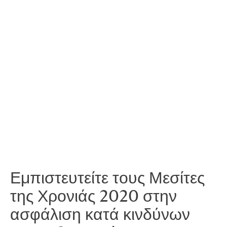
το κόστος ειδοποίησης πελατών και
συνεργατών
την παρακολούθηση των υποκλοπών
πιστωτικών καρτών και προσωπικών
δεδομένων των πελατών σας
τις απώλειες από διακοπή εργασιών και
εναλλακτικά κόστη λειτουργίας
τα έξοδα διερεύνησης του περιστατικού
τα κόστη εκβιασμού και διαχείρισης λύτρων
τα νομικά έξοδα και τις σχετικές
αποζημιώσει
Εμπιστευτείτε τους Μεσίτες
της Χρονιάς 2020 στην
ασφάλιση κατά κινδύνων