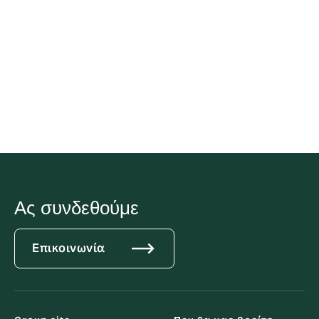
συνεπειών.
Στοιχεία επικοινωνίας
Email:
gr.whistleblowing@howdengroup.com
Whistleblowing Policy Document
Ας συνδεθούμε
Επικοινωνία