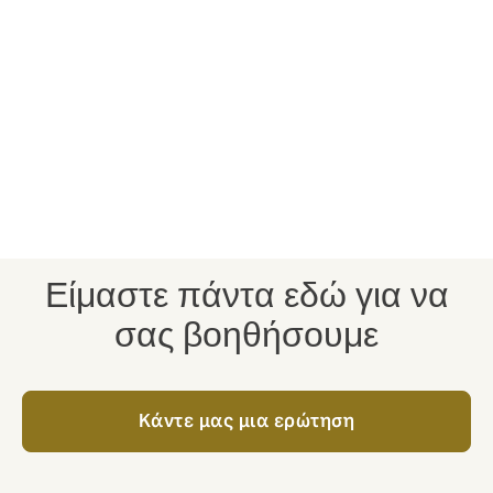
Ποιοι το χρειάζονται συνήθως:
Φαρμακευτικές και βιοτεχνολογικές
εταιρείες
Κατασκευαστές ιατρικών συσκευών
Ακαδημαϊκά ιδρύματα και νοσοκομεία
Οργανισμοί συμβάσεων έρευνας (CRO
Είμαστε πάντα εδώ για να
σας βοηθήσουμε
Kάντε μας μια ερώτηση