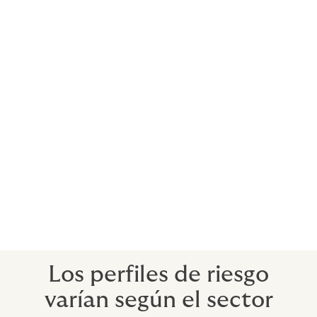
Contamos con servicios integrales de gestión de
riesgo y aseguramiento en diversas disciplinas
entregándoles las herramientas necesarias para
resolver de la mejor forma sus necesidades y
preocupaciones.
-Deje el riesgo en nuestras manos-
Responsabilidad Civil General
Permite al tomador conocer los beneficios a los que
puede acceder en caso de posibles daños y perjuicios
a terceros. Es importante contratar la póliza que mejor
se adapte a sus necesidades.
Los perfiles de riesgo
varían según el sector