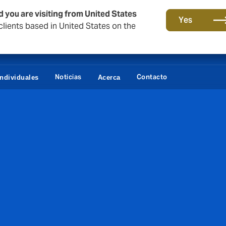
d you are visiting from United States
Yes
lients based in United States on the
Noticias
Contacto
Individuales
Acerca