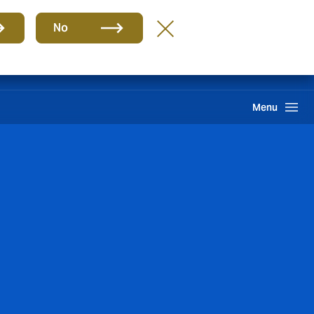
Grupo
ES
No
Reclamación
Howden One Network
Buscar
Menu