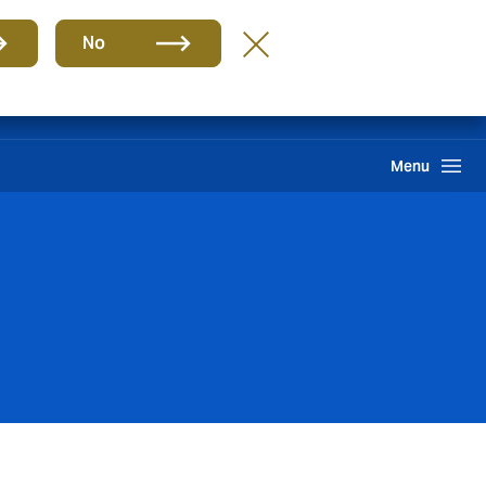
Grupo
ES
No
Reclamación
Howden One Network
Buscar
Menu