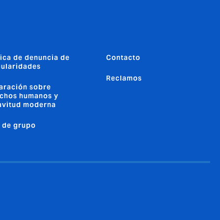
tica de denuncia de
Contacto
gularidades
Reclamos
aración sobre
chos humanos y
avitud moderna
o de grupo