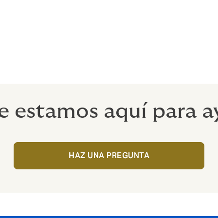
 de evaluación comparativa te ayudan a reducir el riesgo y 
 ante las aseguradoras.
e proteger a nuestros clientes del riesgo. Como tus consult
recer tu negocio eliminando los obstáculos del riesgo: el énf
a para resistir cuando más la necesites.
e estamos aquí para a
HAZ UNA PREGUNTA