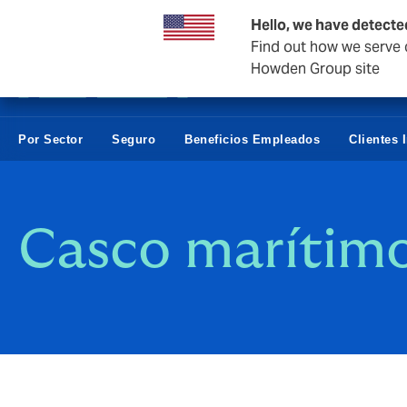
Empresas y negocios
Hello, we have detecte
Find out how we serve c
Howden Group site
Por Sector
Seguro
Beneficios Empleados
Clientes 
Casco marítim