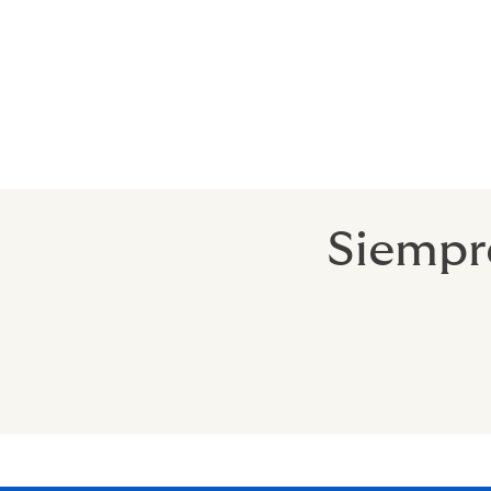
Nuestras propias encuestas y herramientas
presentarte de la forma más comprensiva
Creemos que nuestro papel es algo más qu
riesgos, existimos para ayudarte a hacer c
siempre en la calidad de la cobertura, list
Siempr