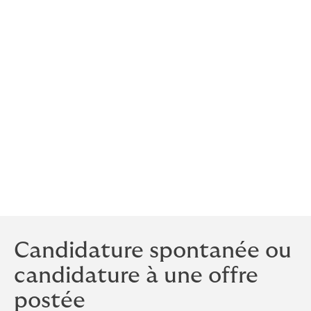
Nous sommes également susceptibles d’utiliser ces
données à des fins légales et/ou réglementaires : lutte
contre le blanchiment et financement du terrorisme,
lutte contre la fraude…
La base légale du traitement ou de la mise à
disposition de vos données sont votre consentement,
nos obligations légales ou l’exécution d’un contrat
d’assurance. Sans ces données, une exécution de
contrat ou le traitement des sinistres ne seraient pas
possibles.
Candidature spontanée ou
candidature à une offre
postée