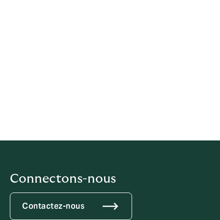
2025) :
Ecart de rémunération : 31/40
Ecart d’augmentations individuelles : 20/20
Ecart de promotions : 15/15
Pourcentage de salariés augmentés au retour
d’un congé maternité : 15/15
Nombre de salariés du sexe sous-représenté
parmi les 10 plus hautes rémunérations : 5/10
Connectons-nous
Contactez-nous