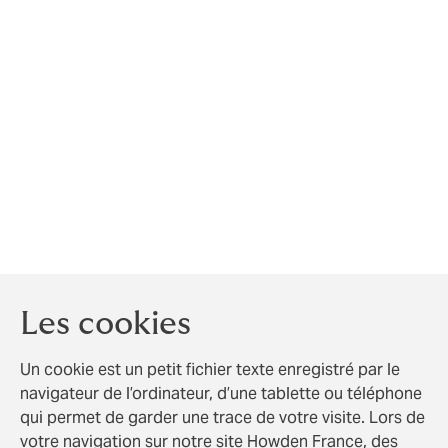
Carpe Diem, 31 Place des Corolles, 92400 Courbevoie
ou par mail à l’adresse
électronique
dpo.howdenfrance@howdengroup.com
.
De plus, vous pouvez demander d’établir des directives
générales ou particulières tenant au sort de vos
données personnelles après décès.
Pour mieux connaitre vos droits, vous pouvez
consulter le site de la CNIL
:
www.cnil.fr/fr/comprendre-vos-droits
Les cookies
Un cookie est un petit fichier texte enregistré par le
navigateur de l’ordinateur, d’une tablette ou téléphone
qui permet de garder une trace de votre visite. Lors de
votre navigation sur notre site Howden France, des