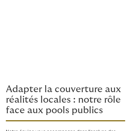
Populaires,
Attaques
nucléaires,
Risques de
biologiques,
guerre,
chimiques et
insurrection,
radiologiques
révolution,
rébellion,
Interdiction
mutinerie,
d’accès
coup d’Etat
Perte
d’attractivité
Tireur isolé
Adapter la couverture aux
réalités locales : notre rôle
face aux pools publics