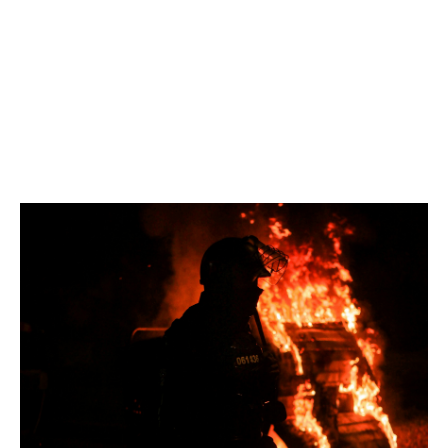
élevé.
À l’instar d’autres risques catastrophiques, leurs
activités peuvent être fortement perturbées ou
interrompues à la suite d’un acte de terrorisme, de
violence politique, voire de guerre.
Les garanties étant souvent limitées dans les polices
d’assurance dommage ou responsabilité civile, ces
risques peuvent être transférés à un marché spécialisé,
permettant une couverture plus adaptée et sur
mesure.