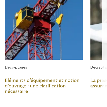
Décryptages
Décrypta
Éléments d’équipement et notion
La pres
d’ouvrage : une clarification
assuranc
nécessaire