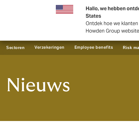
Zakelijk
Private Insurance
Hallo, we hebben ontde
States
Ontdek hoe we klanten i
Howden Group websit
Verzekeringen
Employee benefits
Sectoren
Risk m
Nieuws