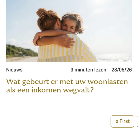
Nieuws
3 minuten lezen
28/05/26
Wat gebeurt er met uw woonlasten
als een inkomen wegvalt?
Pagination
« First
First
page