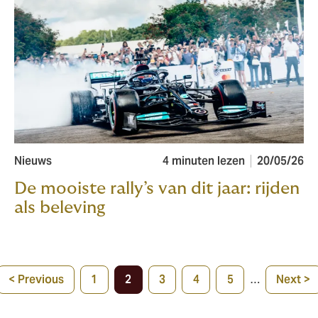
Nieuws
4 minuten lezen
20/05/26
De mooiste rally’s van dit jaar: rijden
als beleving
< Previous
1
2
3
4
5
…
Next >
Previous
Page
Current
Page
Page
Page
Next
page
page
page