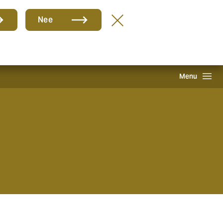
Groep
NL
Nee
hade melden
Inloggen
Howden One Network
Zoeken
Menu