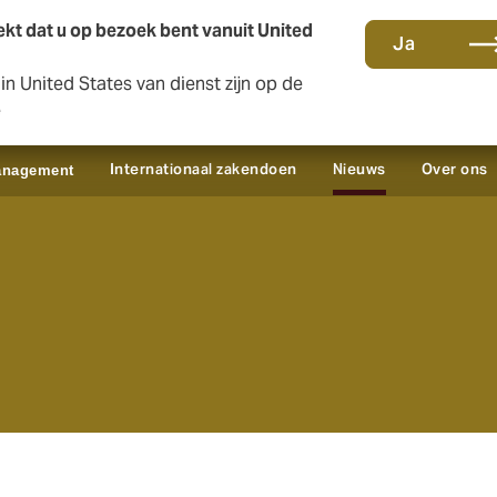
kt dat u op bezoek bent vanuit United
Ja
n United States van dienst zijn op de
Contact en kantoren
Sc
e
Internationaal zakendoen
Nieuws
Over ons
anagement