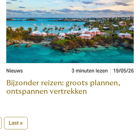
Nieuws
3 minuten lezen
19/05/26
Bijzonder reizen: groots plannen,
ontspannen vertrekken
Last »
Last
page