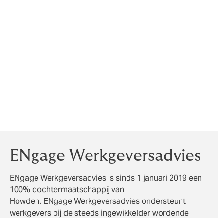
Heeft u de financiële risico's van zieke werknemers bij
het UWV ondergebracht?
De keuze om het financiële risico bij het UWV onder te
brengen heeft evengoed voor- en nadelen. Het UWV
neemt u veel werk uit handen, maar daarmee wellicht
ook de grip op het verzuim in uw onderneming. En als u
bij het UWV zit kunt u ook geconfronteerd worden met
langdurige en complexe dossiers waarop u graag een
verzuimexpert wilt laten meekijken.
ENgage Werkgeversadvies
ENgage Werkgeversadvies is sinds 1 januari 2019 een
100% dochtermaatschappij van
Howden. ENgage Werkgeversadvies ondersteunt
werkgevers bij de steeds ingewikkelder wordende