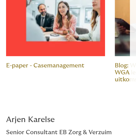
E-paper - Casemanagement
Blog: W
WGA le
uitkom
Arjen Karelse
Senior Consultant EB Zorg & Verzuim