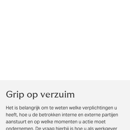
casemanager of een door u aangestelde
verzuimcoach. Die regie geeft u bovendien
waardevolle inzichten, bijvoorbeeld in de kosten van
kort verzuim en de oorzaken van langdurige uitval –
inzichten die u kunt gebruiken om uw vitaliteitsbeleid
aan te scherpen. Als eigenrisicodrager voert u onder
meer verzuimgesprekken met medewerkers en heeft u
idealiter een verzuimexpert in dienst. Kortom: u zorgt
ervoor dat uw verzuimdossiers aantoonbaar op orde
zijn.
Grip op verzuim
Het is belangrijk om te weten welke verplichtingen u
heeft, hoe u de betrokken interne en externe partijen
aanstuurt en op welke momenten u actie moet
ondernemen. De vraag hierbij is hoe u als werkgever