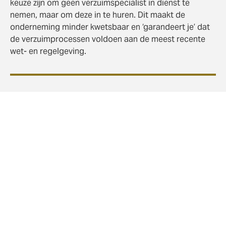
keuze zijn om geen verzuimspecialist in dienst te
nemen, maar om deze in te huren. Dit maakt de
onderneming minder kwetsbaar en ‘garandeert je’ dat
de verzuimprocessen voldoen aan de meest recente
wet- en regelgeving.
De meerwaarde van de
casemanager
Onze casemanagers zijn echte verzuimexperts en laten
al jaren zien dat er op de hoogte en de duur van
Ziektewetuitkeringen kan worden bespaard. Maar ook