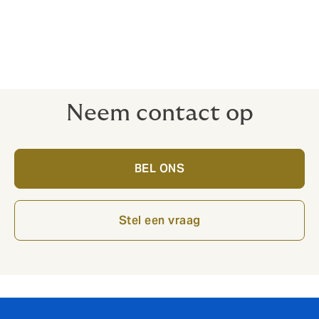
Onderzeediensten
Boren stroomopwaarts
Liftbootoperators
Duikoperaties
Neem contact op
BEL ONS
Stel een vraag