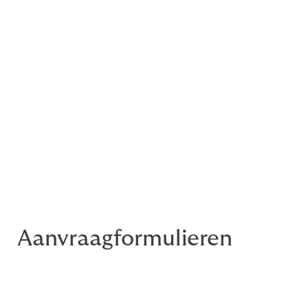
Dekking geldt ook voor lichtmasten,
reclameborden, zonnepanelen en
padelbanen
Uw eigen deskundige contactpersoon
Mogelijkheid om gebruik te maken van
ons netwerk taxateurs
Maatwerkoplossingen voor uw vereniging
Aanvraagformulieren