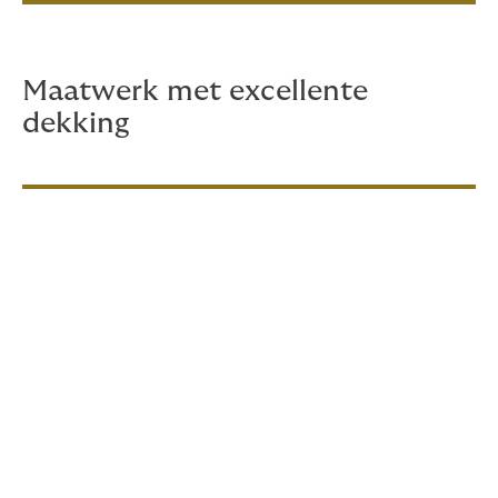
Maatwerk met excellente
dekking
De verzekering voor uw
tennisvereniging
In samenwerking met de KNLTB bieden wij u een
uitstekend en uiterst voordelig pakketverzekering aan
voor het verzekeren van de risico’s rondom uw