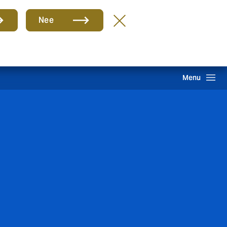
Groep
NL
Nee
hade melden
Inloggen
Howden One Network
Zoeken
Menu