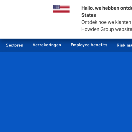
Zakelijk
Private Insurance
Hallo, we hebben ontde
States
Ontdek hoe we klanten i
Howden Group websit
Verzekeringen
Employee benefits
Sectoren
Risk m