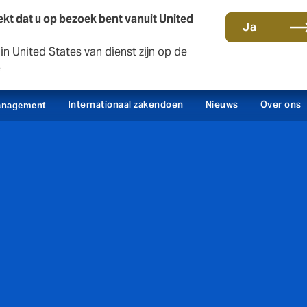
kt dat u op bezoek bent vanuit United
Ja
n United States van dienst zijn op de
Contact en kantoren
Sc
e
Internationaal zakendoen
Nieuws
Over ons
anagement