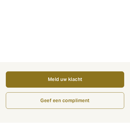
geven?
We vinden het niet alleen belangrijk om te horen
wanneer iets beter kan, maar ook wanneer iets juist
goed gaat. Heeft een collega u bijzonder goed
geholpen, of bent u positief verrast over onze
dienstverlening? Laat het ons weten via het formulier.
Wij zorgen ervoor dat uw bericht bij de juiste persoon
terechtkomt.
Meld uw klacht
Geef een compliment