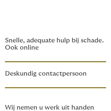
ontworpen om aan de behoeften van ondernemers te
voldoen, zodat u zorgeloos onderweg kunt zijn. Of u nu
een eenmanszaak runt of een grote vloot beheert,
wij zorgen ervoor dat u zich kunt concentreren op wat
echt belangrijk is: de groei en continuïteit van uw
bedrijf.
Snelle, adequate hulp bij schade.
Ook online
Deskundig contactpersoon
Wij nemen u werk uit handen