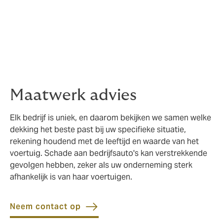
diefstal van het voertuig zorgt deze voorziening ervoor
dat uw bedrijfsvoering niet stilvalt.
✓
Wagenparkverzekering: Voor bedrijven met
meerdere voertuigen biedt een wagenparkverzekering
overzicht en vaak extra korting op de premie.
Maatwerk advies
Elk bedrijf is uniek, en daarom bekijken we samen welke
dekking het beste past bij uw specifieke situatie,
rekening houdend met de leeftijd en waarde van het
voertuig. Schade aan bedrijfsauto's kan verstrekkende
gevolgen hebben, zeker als uw onderneming sterk
afhankelijk is van haar voertuigen.
Neem contact op