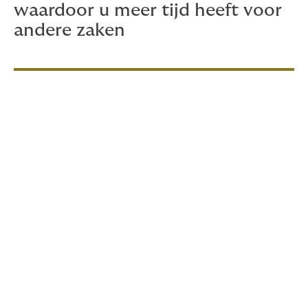
waardoor u meer tijd heeft voor
andere zaken
Wat dekt de
bedrijfsautoverzekering
De bedrijfsautoverzekering of zakelijke autoverzekering
is speciaal ontworpen om aan de behoeften van
ondernemers te voldoen.