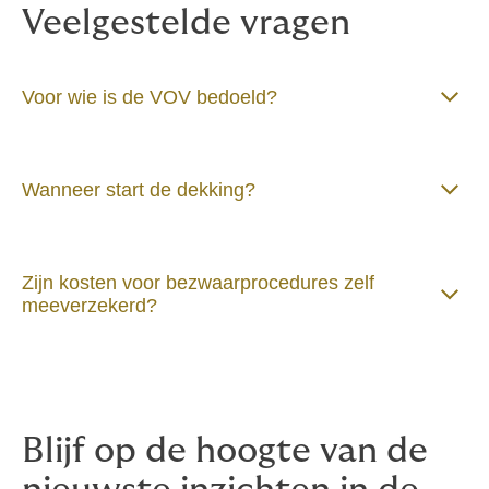
adviesgesprek en ontdek wat de VOV voor jouw
Veelgestelde vragen
project kan betekenen.
Voor wie is de VOV bedoeld?
Wanneer start de dekking?
Zijn kosten voor bezwaarprocedures zelf
meeverzekerd?
Blijf op de hoogte van de