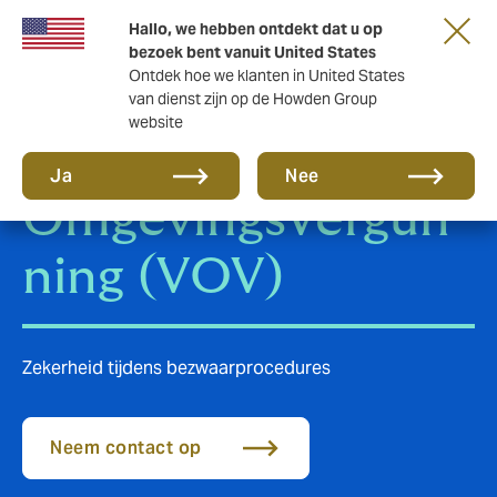
Hallo, we hebben ontdekt dat u op
bezoek bent vanuit United States
Ontdek hoe we klanten in United States
van dienst zijn op de Howden Group
website
Verzekerde
Ja
Nee
OmgevingsVergun
ning (VOV)
Zekerheid tijdens bezwaarprocedures
Neem contact op