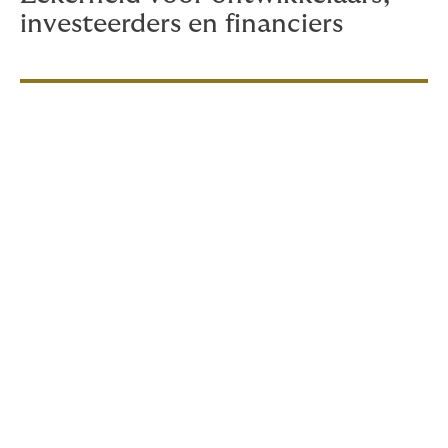
investeerders en financiers
Wat dekt de Verzekerde
OmgevingsVergunning?
De polis biedt de mogelijkheid om diverse
verzekerbare verliezen te dekken. Lees hieronder wat
wél en wat niet gedekt wordt:
Gedekt